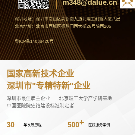
m348@dalue.cn
深圳地址：深圳市南山区高新南九道北理工创新大厦八层
北京地址：北京市西城区德胜门西大街26号院西205
粤ICP备14038420号
国家高新技术企业
深圳市"专精特新"企业
深圳市最佳雇主企业
北京理工大学产学研基地
中国医院院史馆建设标准制定者
30
500
年发展历程
医院服务案例